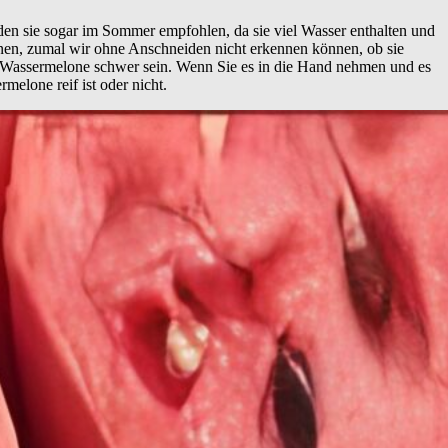
en sie sogar im Sommer empfohlen, da sie viel Wasser enthalten und
nen, zumal wir ohne Anschneiden nicht erkennen können, ob sie
 Wassermelone schwer sein.
Wenn Sie es in die Hand nehmen und es
rmelone reif ist oder nicht.