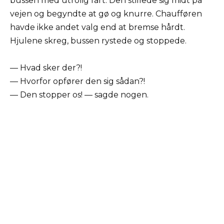
bussen med utrolig fart. Den stillede sig midt på
vejen og begyndte at gø og knurre. Chaufføren
havde ikke andet valg end at bremse hårdt.
Hjulene skreg, bussen rystede og stoppede.
— Hvad sker der?!
— Hvorfor opfører den sig sådan?!
— Den stopper os! — sagde nogen.