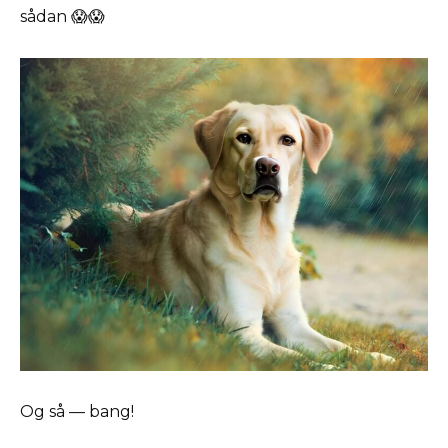
sådan 😱😱
Og så — bang!