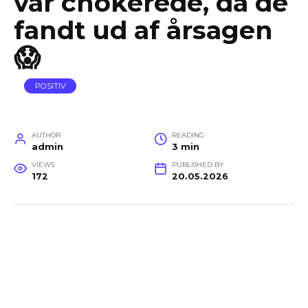
var chokerede, da de
fandt ud af årsagen
😱
POSITIV
AUTHOR
READING
admin
3 min
VIEWS
PUBLISHED BY
172
20.05.2026