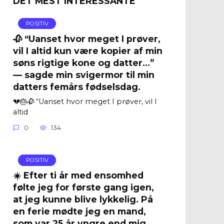
DET MEST INTERESSANTE
POSITIV
🥀 “Uanset hvor meget I prøver,
vil I altid kun være kopier af min
søns rigtige kone og datter…”
— sagde min svigermor til min
datters femårs fødselsdag.
💔🎂🥀 “Uanset hvor meget I prøver, vil I
altid
0
134
POSITIV
☀️ Efter ti år med ensomhed
følte jeg for første gang igen,
at jeg kunne blive lykkelig. På
en ferie mødte jeg en mand,
som var 25 år yngre end mig.