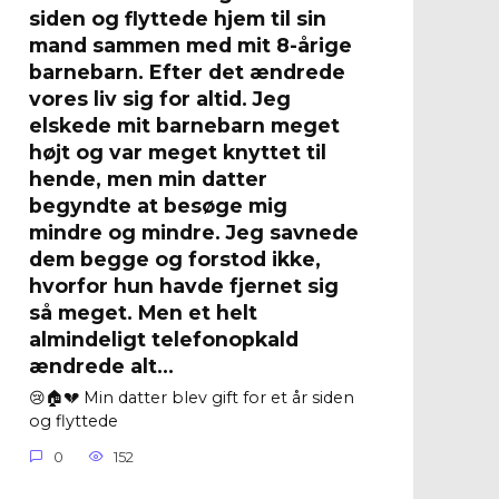
siden og flyttede hjem til sin
mand sammen med mit 8-årige
barnebarn. Efter det ændrede
vores liv sig for altid. Jeg
elskede mit barnebarn meget
højt og var meget knyttet til
hende, men min datter
begyndte at besøge mig
mindre og mindre. Jeg savnede
dem begge og forstod ikke,
hvorfor hun havde fjernet sig
så meget. Men et helt
almindeligt telefonopkald
ændrede alt…
😢🏠💔 Min datter blev gift for et år siden
og flyttede
0
152