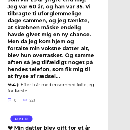
Jeg var 60 år, og han var 35. Vi
tilbragte ti uforglemmelige
dage sammen, og jeg tænkte,
at skæbnen måske endelig
havde givet mig en ny chance.
Men da jeg kom hjem og
fortalte min voksne datter alt,
blev hun overrasket. Og samme
aften så jeg tilfældigt noget på
hendes telefon, som fik mig til
at fryse af rædsel…
💔🌊☀️ Efter ti år med ensomhed følte jeg
for første
0
221
POSITIV
💔 Min datter blev gift for et år