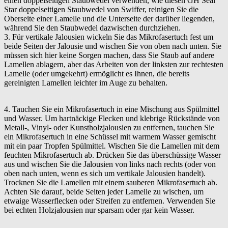
einen doppelseitigen Staubwedel verwenden, wie diesen GH Seal
Star doppelseitigen Staubwedel von Swiffer, reinigen Sie die
Oberseite einer Lamelle und die Unterseite der darüber liegenden,
während Sie den Staubwedel dazwischen durchziehen.
3. Für vertikale Jalousien wickeln Sie das Mikrofasertuch fest um
beide Seiten der Jalousie und wischen Sie von oben nach unten. Sie
müssen sich hier keine Sorgen machen, dass Sie Staub auf andere
Lamellen ablagern, aber das Arbeiten von der linksten zur rechtesten
Lamelle (oder umgekehrt) ermöglicht es Ihnen, die bereits
gereinigten Lamellen leichter im Auge zu behalten.
4. Tauchen Sie ein Mikrofasertuch in eine Mischung aus Spülmittel
und Wasser. Um hartnäckige Flecken und klebrige Rückstände von
Metall-, Vinyl- oder Kunstholzjalousien zu entfernen, tauchen Sie
ein Mikrofasertuch in eine Schüssel mit warmem Wasser gemischt
mit ein paar Tropfen Spülmittel. Wischen Sie die Lamellen mit dem
feuchten Mikrofasertuch ab. Drücken Sie das überschüssige Wasser
aus und wischen Sie die Jalousien von links nach rechts (oder von
oben nach unten, wenn es sich um vertikale Jalousien handelt).
Trocknen Sie die Lamellen mit einem sauberen Mikrofasertuch ab.
Achten Sie darauf, beide Seiten jeder Lamelle zu wischen, um
etwaige Wasserflecken oder Streifen zu entfernen. Verwenden Sie
bei echten Holzjalousien nur sparsam oder gar kein Wasser.