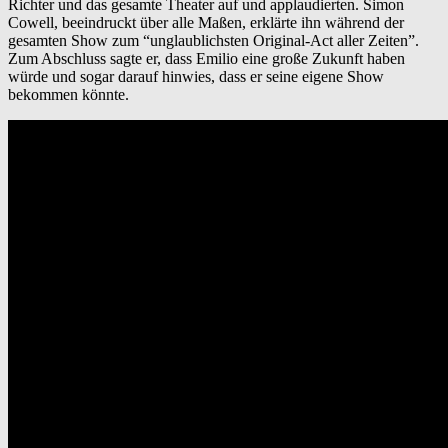
Richter und das gesamte Theater auf und applaudierten. Simon
Cowell, beeindruckt über alle Maßen, erklärte ihn während der
gesamten Show zum “unglaublichsten Original-Act aller Zeiten”.
Zum Abschluss sagte er, dass Emilio eine große Zukunft haben
würde und sogar darauf hinwies, dass er seine eigene Show
bekommen könnte.