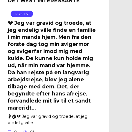
DET MEST INTERESSANTE
POSITIV
💔 Jeg var gravid og troede, at
jeg endelig ville finde en familie
i min mands hjem. Men fra den
første dag tog min svigermor
og svigerfar imod mig med
kulde. De kunne kun holde mig
ud, når min mand var hjemme.
Da han rejste på en langvarig
arbejdsrejse, blev jeg alene
tilbage med dem. Det, der
begyndte efter hans afrejse,
forvandlede mit liv til et sandt
mareridt…
🤰🏠💔 Jeg var gravid og troede, at jeg
endelig ville
0
81