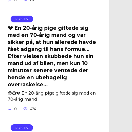
POSITIV
💔 En 20-årig pige giftede sig
med en 70-årig mand og var
sikker på, at hun allerede havde
fået adgang til hans formue…
Efter vielsen skubbede hun sin
mand ud af bilen, men kun 10
minutter senere ventede der
hende en ubehagelig
overraskelse…
😳💍💔 En 20-årig pige giftede sig med en
70-årig mand
0
474
POSITIV