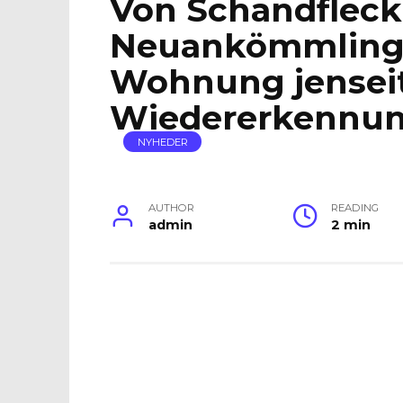
Von Schandfleck
Neuankömmlinge
Wohnung jenseit
Wiedererkennun
NYHEDER
AUTHOR
READING
admin
2 min