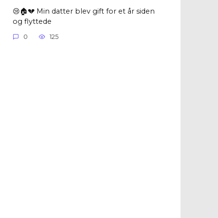
😢🏠💔 Min datter blev gift for et år siden
og flyttede
0
125