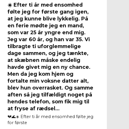
☀️ Efter ti år med ensomhed
følte jeg for første gang igen,
at jeg kunne blive lykkelig. På
en ferie mødte jeg en mand,
som var 25 år yngre end mig.
Jeg var 60 år, og han var 35. Vi
tilbragte ti uforglemmelige
dage sammen, og jeg tænkte,
at skæbnen måske endelig
havde givet mig en ny chance.
Men da jeg kom hjem og
fortalte min voksne datter alt,
blev hun overrasket. Og samme
aften så jeg tilfældigt noget på
hendes telefon, som fik mig til
at fryse af rædsel…
💔🌊☀️ Efter ti år med ensomhed følte jeg
for første