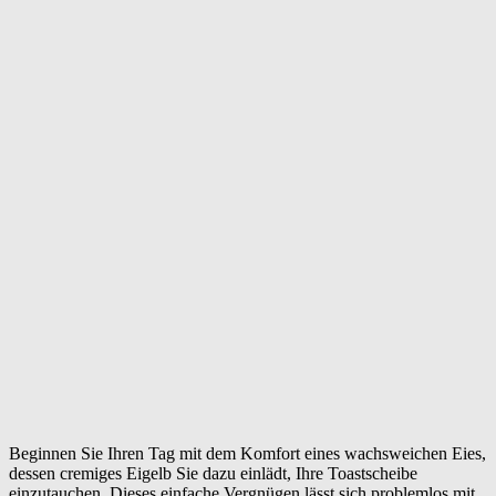
Beginnen Sie Ihren Tag mit dem Komfort eines wachsweichen Eies,
dessen cremiges Eigelb Sie dazu einlädt, Ihre Toastscheibe
einzutauchen. Dieses einfache Vergnügen lässt sich problemlos mit